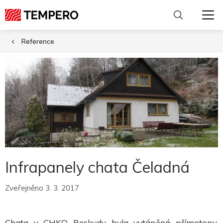
Reference
Infrapanely chata Čeladná
Zveřejněno 3. 3. 2017
Nutné
Chata v CHKO Beskydy byla vytápěná přímotopy,