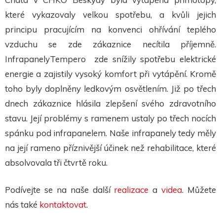
Tyto
cookies
které vykazovaly velkou spotřebu, a kvůli jejich
nejsou
volitelné.
principu pracujícím na konvenci ohřívání teplého
Jsou
vzduchu se zde zákaznice necítila příjemně.
potřeba
pro
InfrapanelyTempero zde snížily spotřebu elektrické
fungování
webu.
energie a zajistily vysoký komfort při vytápění. Kromě
toho byly doplněny ledkovým osvětlením. Již po třech
Statistiky
dnech zákaznice hlásila zlepšení svého zdravotního
Abychom
mohli
stavu. Její problémy s ramenem ustaly po třech nocích
zlepšit
funkčnost
spánku pod infrapanelem. Naše infrapanely tedy měly
a
na její rameno příznivější účinek než rehabilitace, které
strukturu
webu na
absolvovala tři čtvrtě roku.
základě
toho, jak
je web
používán.
Podívejte se na naše další
realizace
a
videa
. Můžete
nás také
kontaktovat
.
Experience