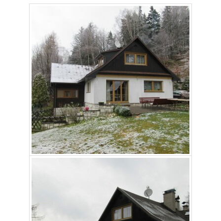
Aby naše
webové
stránky
fungovaly
při vaší
návštěvě co
nejlépe.
Pokud tyto
cookies
odmítnete,
některé
funkce z
webu zmizí.
Marketing
Sdílením svých
zájmů a chování
při návštěvě
našich stránek
zvyšujete šanci na
zobrazení
personalizovaného
obsahu a nabídek.