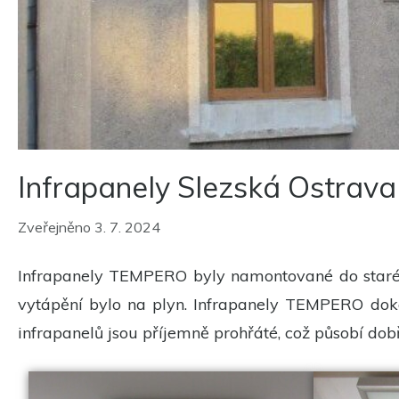
Infrapanely Slezská Ostrava
Zveřejněno 3. 7. 2024
Infrapanely TEMPERO byly namontované do starého
vytápění bylo na plyn. Infrapanely TEMPERO doká
infrapanelů jsou příjemně prohřáté, což působí do