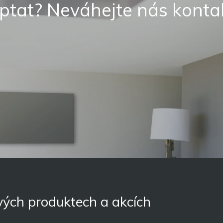
ptat? Neváhejte nás konta
ových produktech a akcích