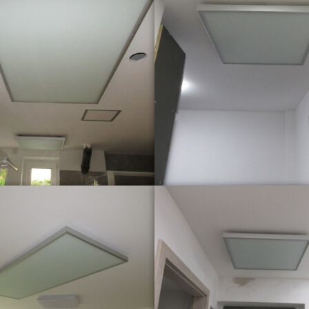
Experience
Aby naše
webové
stránky
fungovaly
při vaší
návštěvě co
nejlépe.
Pokud tyto
cookies
odmítnete,
některé
funkce z
webu zmizí.
Marketing
Sdílením svých
zájmů a chování
při návštěvě našich
stránek zvyšujete
šanci na zobrazení
personalizovaného
obsahu a nabídek.