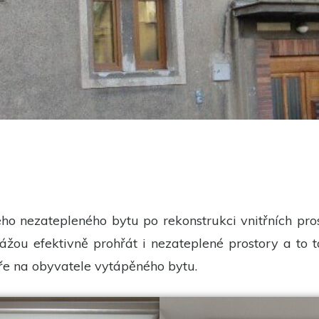
Nutné
Tyto
cookies
nejsou
volitelné.
Jsou
potřeba
pro
fungování
webu.
Statistiky
Abychom
mohli
zlepšit
funkčnost
 nezatepleného bytu po rekonstrukci vnitřních prost
a
strukturu
žou efektivně prohřát i nezateplené prostory a to t
webu na
základě
bře na obyvatele vytápěného bytu.
toho, jak je
web
používán.