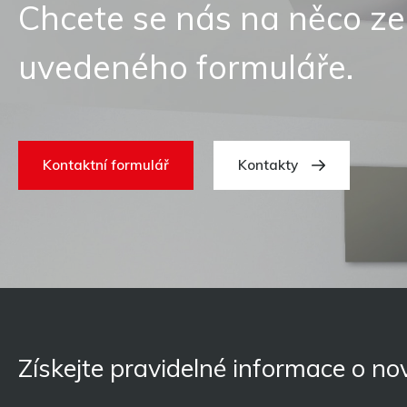
Chcete se nás na něco ze
uvedeného formuláře.
Kontaktní formulář
Kontakty
Získejte pravidelné informace o n