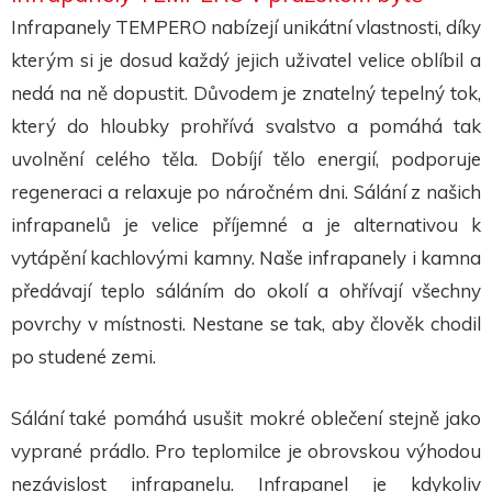
Aby naše
Infrapanely TEMPERO nabízejí unikátní vlastnosti, díky
webové
stránky
kterým si je dosud každý jejich uživatel velice oblíbil a
fungovaly
při vaší
nedá na ně dopustit. Důvodem je znatelný tepelný tok,
návštěvě co
nejlépe.
který do hloubky prohřívá svalstvo a pomáhá tak
Pokud tyto
cookies
uvolnění celého těla. Dobíjí tělo energií, podporuje
odmítnete,
některé
regeneraci a relaxuje po náročném dni. Sálání z našich
funkce z
webu zmizí.
infrapanelů je velice příjemné a je alternativou k
vytápění kachlovými kamny. Naše infrapanely i kamna
předávají teplo sáláním do okolí a ohřívají všechny
Marketing
Sdílením svých
povrchy v místnosti. Nestane se tak, aby člověk chodil
zájmů a chování
při návštěvě
po studené zemi.
našich stránek
zvyšujete šanci na
zobrazení
Sálání také pomáhá usušit mokré oblečení stejně jako
personalizovaného
obsahu a nabídek.
vyprané prádlo. Pro teplomilce je obrovskou výhodou
nezávislost infrapanelu. Infrapanel je kdykoliv