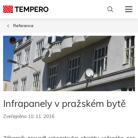
Reference
Infrapanely v pražském bytě
Zveřejněno 10. 11. 2016
Nutné
Zákazník provedl rekonstrukci objektu určeného pro