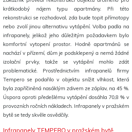
Tyto
cookies
krátkodobý nájem typu apartmány. Při této
nejsou
volitelné.
rekonstrukci se rozhodoval, zda bude topit přímotopy
Jsou
nebo zvolí jinou alternativu vytápění. Volba padla na
potřeba
pro
infrapanely, jelikož jeho důležitým požadavkem bylo
fungování
webu.
komfortní vytopení prostor. Hodně apartmánů se
nachází v přízemí, dům je podsklepený a nemá žádné
Statistiky
izolační prvky, takže se vytápění mohlo zdát
Abychom
mohli
problematické. Prostřednictvím infrapanelů firmy
zlepšit
funkčnost
Tempero se podařilo v objektu snížit vlhkost, která
a
byla zapříčiněná nasáklým zdivem ze záplav, na 45 %.
strukturu
webu na
Úspora oproti předešlému vytápění dosáhla 70,8 % v
základě
toho, jak
provozních ročních nákladech. Infrapanely v pražském
je web
používán.
bytě se tedy skvěle osvědčily.
Infrapanely TEMPERO v pražském bytě
Experience