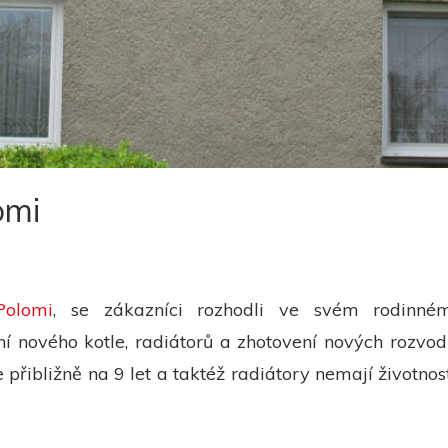
Nutné
Tyto
cookies
nejsou
volitelné.
Jsou
potřeba
pro
fungování
webu.
omi
Statistiky
Abychom
mohli
zlepšit
funkčnost
Polomi
, se zákazníci rozhodli ve svém rodinné
a
strukturu
 nového kotle, radiátorů a zhotovení nových rozvodů
webu na
základě
ibližně na 9 let a taktéž radiátory nemají životnost s
toho, jak je
web
používán.