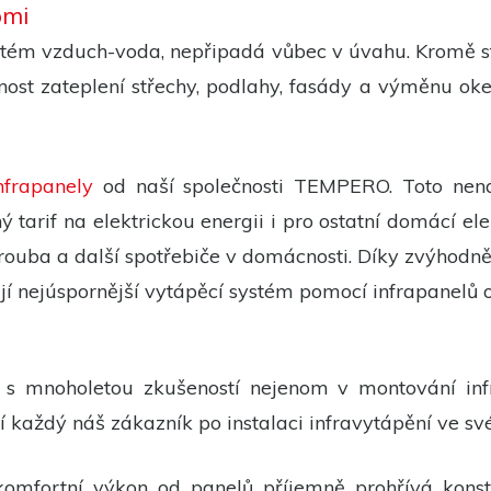
omi
Experience
ém vzduch-voda, nepřipadá vůbec v úvahu. Kromě stav
Aby naše
webové
ost zateplení střechy, podlahy, fasády a výměnu oke
stránky
fungovaly
při vaší
návštěvě co
nejlépe.
nfrapanely
od naší společnosti TEMPERO. Toto nená
Pokud tyto
cookies
arif na elektrickou energii i pro ostatní domácí ele
odmítnete,
některé
trouba a další spotřebiče v domácnosti. Díky zvýhodn
funkce z
webu zmizí.
ají nejúspornější vytápěcí systém pomocí infrapanelů
Marketing
Sdílením svých
 mnoholetou zkušeností nejenom v montování infrapa
zájmů a chování
při návštěvě našich
ží každý náš zákazník po instalaci infravytápění ve s
stránek zvyšujete
šanci na zobrazení
personalizovaného
obsahu a nabídek.
komfortní výkon od panelů příjemně prohřívá kons