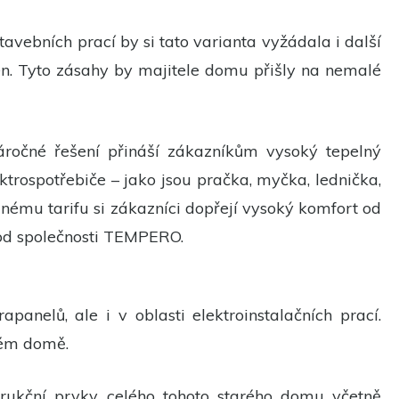
ebních prací by si tato varianta vyžádala i další
n. Tyto zásahy by majitele domu přišly na nemalé
ročné řešení přináší zákazníkům vysoký tepelný
ktrospotřebiče – jako jsou pračka, myčka, lednička,
ěnému tarifu si zákazníci dopřejí vysoký komfort od
 od společnosti TEMPERO.
nelů, ale i v oblasti elektroinstalačních prací.
vém domě.
trukční prvky celého tohoto starého domu včetně