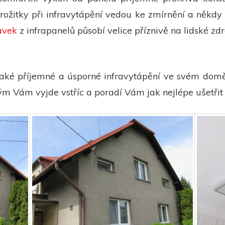
ožitky při infravytápění vedou ke zmírnění a někdy a
avek
z infrapanelů působí velice příznivě na lidské 
 také příjemné a úsporné infravytápění ve svém dom
m Vám vyjde vstříc a poradí Vám jak nejlépe ušetřit n