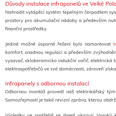
Důvody instalace infrapanelů ve Velké Pol
Nahradit vytápěcí systém tepelným čerpadlem syst
prostory pro akumulační nádoby a především nutn
finanční prostředky.
Jediné možné úsporné řešení bylo namontovat
i
komfort, snadnou regulaci a především zvýhodněný t
vysavač, sklokeramicko indukční vařič, elektrická 
elektrospotřebičů ve své domácnosti, zároveň získ
Infrapanely s odbornou instalací
Odbornou montáž provedl náš elektrikářský tým s
Samozřejmostí je také revizní zpráva, kterou obdr
Výsledky ve spotřebě se ihned ukazují. Vysoký 