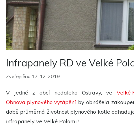
Infrapanely RD ve Velké Pol
Zveřejněno 17. 12. 2019
V jedné z obcí nedaleko Ostravy, ve
Velké 
Obnova plynového vytápění
by obnášela zakoupení
době průměrná životnost plynového kotle odhaduje př
infrapanely ve Velké Polomi?