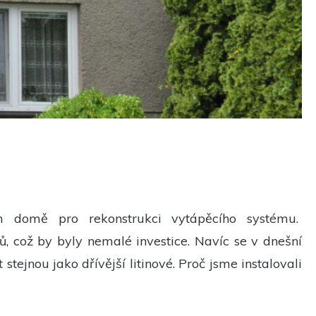
m domě pro rekonstrukci vytápěcího systému.
, což by byly nemalé investice. Navíc se v dnešní
tejnou jako dřívější litinové. Proč jsme instalovali