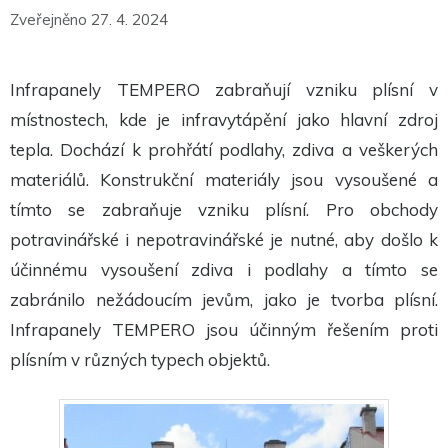
Tyto
Zveřejněno 27. 4. 2024
cookies
nejsou
volitelné.
Jsou
Infrapanely TEMPERO zabraňují vzniku plísní v
potřeba
pro
místnostech, kde je infravytápění jako hlavní zdroj
fungování
webu.
tepla. Dochází k prohřátí podlahy, zdiva a veškerých
materiálů. Konstrukční materiály jsou vysoušené a
Statistiky
tímto se zabraňuje vzniku plísní. Pro obchody
Abychom
mohli
potravinářské i nepotravinářské je nutné, aby došlo k
zlepšit
funkčnost
účinnému vysoušení zdiva i podlahy a tímto se
a
zabránilo nežádoucím jevům, jako je tvorba plísní.
strukturu
webu na
Infrapanely TEMPERO jsou účinným řešením proti
základě
toho, jak
plísním v různých typech objektů.
je web
používán.
Experience