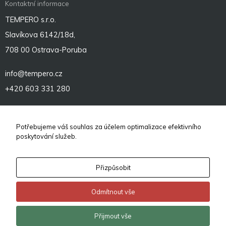
Kontaktní informace
TEMPERO s.r.o.
Slavíkova 6142/18d,
708 00 Ostrava-Poruba
info@tempero.cz
+420 603 331 280
Sociální sítě
Potřebujeme váš souhlas za účelem optimalizace efektivního
poskytování služeb.
Přizpůsobit
Odmítnout vše
© 2026
TEMPERO – revoluční komplexní vytápění infrapanely
.
Přijmout vše
Vytvořeno v
eline.cz