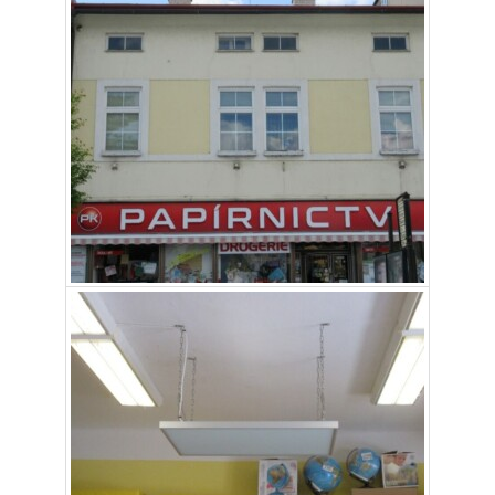
Aby naše
webové
stránky
fungovaly
při vaší
návštěvě co
nejlépe.
Pokud tyto
cookies
odmítnete,
některé
funkce z
webu zmizí.
Marketing
Sdílením svých
zájmů a chování
při návštěvě
našich stránek
zvyšujete šanci na
zobrazení
personalizovaného
obsahu a nabídek.