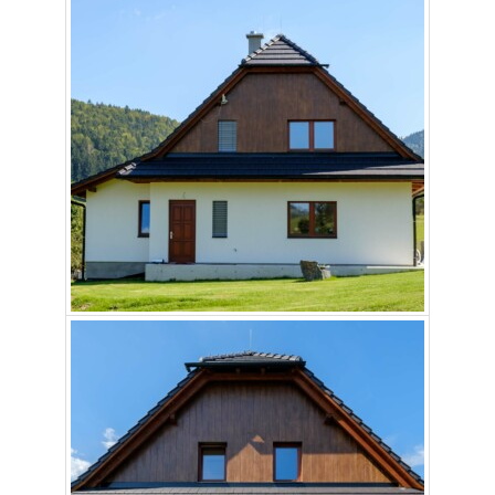
Aby naše
webové
stránky
fungovaly
při vaší
návštěvě co
nejlépe.
Pokud tyto
cookies
odmítnete,
některé
funkce z
webu zmizí.
Marketing
Sdílením svých
zájmů a chování
při návštěvě
našich stránek
zvyšujete šanci na
zobrazení
personalizovaného
obsahu a nabídek.