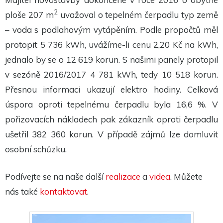
Tyto
cookies
2
ploše 207 m
uvažoval o tepelném čerpadlu typ země
nejsou
volitelné.
– voda s podlahovým vytápěním. Podle propočtů měl
Jsou
protopit 5 736 kWh, uvážíme-li cenu 2,20 Kč na kWh,
potřeba
pro
jednalo by se o 12 619 korun. S našimi panely protopil
fungování
webu.
v sezóně 2016/2017 4 781 kWh, tedy 10 518 korun.
Přesnou informaci ukazují elektro hodiny. Celková
Statistiky
úspora oproti tepelnému čerpadlu byla 16,6 %. V
Abychom
mohli
pořizovacích nákladech pak zákazník oproti čerpadlu
zlepšit
funkčnost
ušetřil 382 360 korun. V případě zájmů lze domluvit
a
osobní schůzku.
strukturu
webu na
základě
toho, jak
Podívejte se na naše další
realizace
a
videa
. Můžete
je web
používán.
nás také
kontaktovat
.
Experience