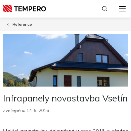
Reference
Infrapanely novostavba Vsetín
Zveřejněno 14. 9. 2016
Nutné
Majitel novostavby dokončené v roce 2016 o obytné