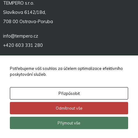
TEMPERO s.r.o.
Slavíkova 6142/18d,
708 00 Ostrava-Poruba
info@tempero.cz
+420 603 331 280
Sociální sítě
Potřebujeme váš souhlas za účelem optimalizace efektivního
poskytování služeb.
Přizpůsobit
Odmítnout vše
© 2026
TEMPERO – revoluční komplexní vytápění infrapanely
.
Přijmout vše
Vytvořeno v
eline.cz
Změnit nastavení cookies