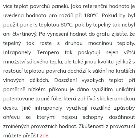
více teplot povrchů panelů. Jako referenční hodnota je
uvedena hodnota pro rozdíl při 180°C. Pokud by byl
použit panel s teplotou 80°C, pak by tepelný tok nebyl
ani čtvrtinový. Po vynesení hodnot do grafu zjistíte, že
tepelný tok roste s druhou mocninou teploty.
Infrapanely Tempero tak poskytují nejen větší
množství sálavého tepla, ale také jinou kvalitu, jelikož s
rostoucí teplotou povrchu dochází k sálání na kratších
vlnových délkách. Dosažení vysokých teplot při
poměrně nízkém příkonu je dáno využitím unikátní
patentované topné fólie, která zahřívá sklokeramickou
desku. Jiné infrapanely využívají rozdílné způsoby
ohřevu se kterými nejsou schopny dosáhnout
zmíněných provozních hodnot. Z
kušenosti z provozu si
můžete přečíst
zde
.