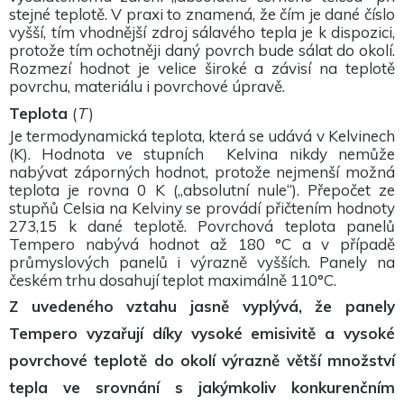
Aby naše
stejné teplotě. V praxi to znamená, že čím je dané číslo
webové
vyšší, tím vhodnější zdroj sálavého tepla je k dispozici,
stránky
protože tím ochotněji daný povrch bude sálat do okolí.
fungovaly
Rozmezí hodnot je velice široké a závisí na teplotě
při vaší
návštěvě co
povrchu, materiálu i povrchové úpravě.
nejlépe.
Pokud tyto
Teplota
(
T
)
cookies
Je termodynamická teplota, která se udává v Kelvinech
odmítnete,
(K). Hodnota ve stupních Kelvina nikdy nemůže
některé
funkce z
nabývat záporných hodnot, protože nejmenší možná
webu zmizí.
teplota je rovna 0 K („absolutní nule“). Přepočet ze
stupňů Celsia na Kelviny se provádí přičtením hodnoty
273,15 k dané teplotě. Povrchová teplota panelů
Marketing
Tempero nabývá hodnot až 180 °C a v případě
Sdílením svých
průmyslových panelů i výrazně vyšších. Panely na
zájmů a chování
českém trhu dosahují teplot maximálně 110°C.
při návštěvě
našich stránek
Z uvedeného vztahu jasně vyplývá, že panely
zvyšujete šanci na
zobrazení
Tempero vyzařují díky vysoké emisivitě a vysoké
personalizovaného
obsahu a nabídek.
povrchové teplotě do okolí výrazně větší množství
tepla ve srovnání s jakýmkoliv konkurenčním