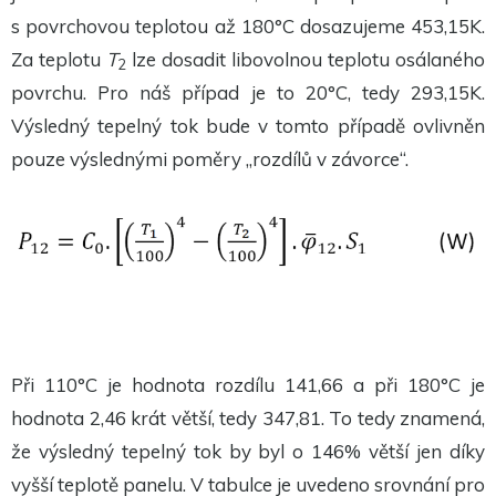
s povrchovou teplotou až 180°C dosazujeme 453,15K.
Za teplotu
T
lze dosadit libovolnou teplotu osálaného
2
povrchu. Pro náš případ je to 20°C, tedy 293,15K.
Výsledný tepelný tok bude v tomto případě ovlivněn
pouze výslednými poměry „rozdílů v závorce“.
Při 110°C je hodnota rozdílu 141,66 a při 180°C je
hodnota 2,46 krát větší, tedy 347,81. To tedy znamená,
že výsledný tepelný tok by byl o 146% větší jen díky
vyšší teplotě panelu. V tabulce je uvedeno srovnání pro