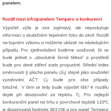
panelem.
Rozdíl mezi infrapanelem Tempero a konkurencí
Výpočet výše je sice zajímavý, ale neposkytuje
informaci o skutečném tepelném toku do okolí. Rozdíl
na topném výkonu si můžeme ukázat na následujícím
případu. Pro zjednodušení budeme uvažovat, že se
bude jednat o „absolutně černá tělesa“ a prostředí
bude pro dané záření zcela propustné. Střední index
směrovosti (
)
plocha panelu (
S
) stejně jako součinitel
1
vyzařování AČT
C
bude pro oba případy
0
totožné.
V čem se tedy bude výpočet lišit? K rozdílu
dojde při dosazování za teplotu
T
. Pro nejlepší
1
konkurenční panel na trhu o povrchové teplotě 110°C
je dosazovaná hodnota 383,15K a pro panel Tempero