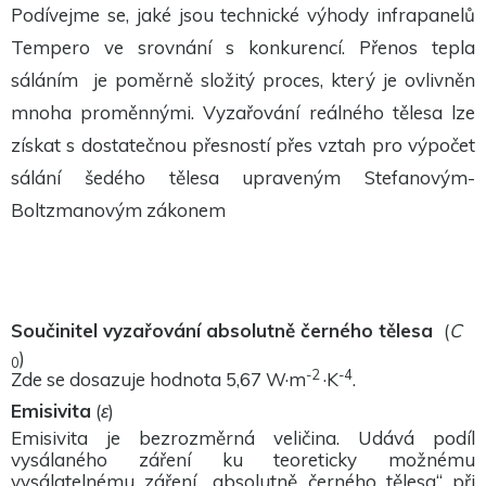
Tyto
Podívejme se, jaké jsou technické výhody infrapanelů
cookies
nejsou
Tempero ve srovnání s konkurencí. Přenos tepla
volitelné.
sáláním
je poměrně složitý proces, který je ovlivněn
Jsou
potřeba
mnoha proměnnými. Vyzařování reálného tělesa lze
pro
fungování
získat s dostatečnou přesností přes vztah pro výpočet
webu.
sálání šedého tělesa upraveným Stefanovým-
Boltzmanovým zákonem
Statistiky
Abychom
mohli
zlepšit
funkčnost
a
strukturu
Součinitel vyzařování absolutně černého tělesa
(
C
webu na
)
základě
0
-2
-4
toho, jak
Zde se dosazuje hodnota 5,67 W
·
m
·
K
.
je web
Emisivita
(
ε
)
používán.
Emisivita je bezrozměrná veličina. Udává podíl
vysálaného záření ku teoreticky možnému
Experience
vysálatelnému záření „absolutně černého tělesa“ při