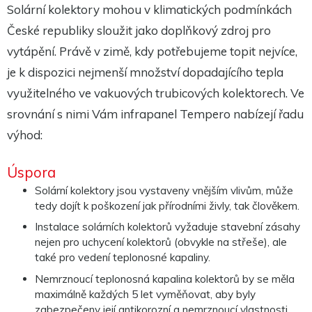
Tyto
Solární kolektory mohou v klimatických podmínkách
cookies
nejsou
České republiky sloužit jako doplňkový zdroj pro
volitelné.
vytápění. Právě v zimě, kdy potřebujeme topit nejvíce,
Jsou
potřeba
je k dispozici nejmenší množství dopadajícího tepla
pro
fungování
využitelného ve vakuových trubicových kolektorech. Ve
webu.
srovnání s nimi Vám infrapanel Tempero nabízejí řadu
výhod:
Statistiky
Abychom
mohli
Úspora
zlepšit
funkčnost
Solární kolektory jsou vystaveny vnějším vlivům, může
a
tedy dojít k poškození jak přírodními živly, tak člověkem.
strukturu
webu na
Instalace solárních kolektorů vyžaduje stavební zásahy
základě
toho, jak
nejen pro uchycení kolektorů (obvykle na střeše), ale
je web
také pro vedení teplonosné kapaliny.
používán.
Nemrznoucí teplonosná kapalina kolektorů by se měla
maximálně každých 5 let vyměňovat, aby byly
Experience
zabezpečeny její antikorozní a nemrznoucí vlastnosti.