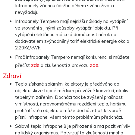
Aby naše
Infrapanely žádnou údržbu během svého života
webové
nevyžadují.
stránky
fungovaly
Infrapanely Tempero mají nejnižší náklady na vytápění
při vaší
návštěvě co
ve srovnání s jinými způsoby vytápění objektu. Při
nejlépe.
vytápění elektřinou má celá domácnost nárok na
Pokud tyto
dodavatelem zvýhodněný tarif elektrické energie okolo
cookies
odmítnete,
2,20Kč/kWh.
některé
funkce z
Proč infrapanely Tempero nemají konkurenci si můžete
webu zmizí.
zde
zde
přečíst
a zkušenosti z provozu
.
Zdraví
Marketing
Teplo získané solárními kolektory je předáváno do
Sdílením svých
objektu skrze topné médium převážně konvekcí, nikoliv
zájmů a chování
při návštěvě
tepelným zářením. Dochází tak ke zvýšení prašnosti
našich stránek
v místnosti, nerovnoměrnému rozdělení tepla, horšímu
zvyšujete šanci na
zobrazení
prohřátí stěn objektu a může docházet až k tvorbě
personalizovaného
plísní. Infrapanel všem těmto problémům předchází.
obsahu a nabídek.
Sálavé teplo infrapanelů je přirozené a má pozitivní vliv
na lidský organismus. Potvrzují to zkušenosti mnoha