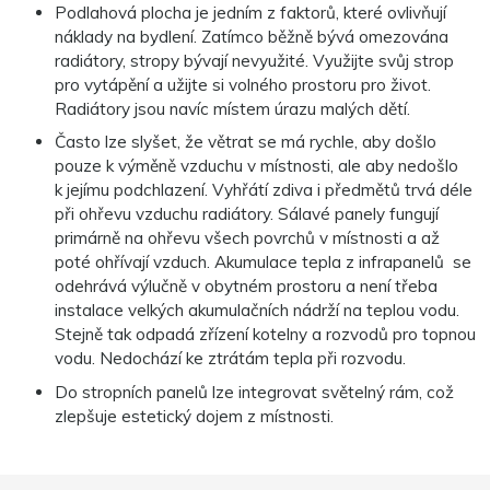
Podlahová plocha je jedním z faktorů, které ovlivňují
náklady na bydlení. Zatímco běžně bývá omezována
radiátory, stropy bývají nevyužité. Využijte svůj strop
pro vytápění a užijte si volného prostoru pro život.
Radiátory jsou navíc místem úrazu malých dětí.
Často lze slyšet, že větrat se má rychle, aby došlo
pouze k výměně vzduchu v místnosti, ale aby nedošlo
k jejímu podchlazení. Vyhřátí zdiva i předmětů trvá déle
při ohřevu vzduchu radiátory. Sálavé panely fungují
primárně na ohřevu všech povrchů v místnosti a až
poté ohřívají vzduch. Akumulace tepla z infrapanelů se
odehrává výlučně v obytném prostoru a není třeba
instalace velkých akumulačních nádrží na teplou vodu.
Stejně tak odpadá zřízení kotelny a rozvodů pro topnou
vodu. Nedochází ke ztrátám tepla při rozvodu.
Do stropních panelů lze integrovat světelný rám, což
zlepšuje estetický dojem z místnosti.