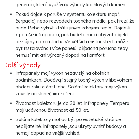
generací, které využívaly výhody kachlových kamen.
Pokud dojde k poruše v systému kolektoru (např.
čerpadla) nebo rozvodech topného média, pak hrozí, že
bude třeba vykrýt ztrátu jiným zdrojem tepla. Dojde-li
k poruše infrapanelu, pak budete moci obývat objekt
bez újmy na komfortu. Ve větších místnostech může
být instalováno i více panelů, případná porucha tedy
nemusí mít ani výrazný dopad na komfort.
Další výhody
Infrapanely mají výkon nezávislý na okolních
podmínkách. Dodávají stejný topný výkon v libovolném
období roku a části dne. Solární kolektory mají výkon
závislý na slunečním záření.
Životnost kolektoru je do 30 let, infrapanely Tempero
mají udávanou životnost až 50 let.
Solární kolektory mohou být po estetické stránce
nepřijatelné. Infrapanely jsou ukryty uvnitř budovy a
nemají dopad na vnější vzhled.