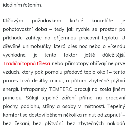
Aby naše
ideálním řešením.
webové
stránky
fungovaly
Klíčovým požadavkem každé kanceláře je
při vaší
návštěvě co
pohotovostní doba – tedy jak rychle se prostor po
nejlépe.
Pokud tyto
příchodu zahřeje na příjemnou pracovní teplotu. U
cookies
odmítnete,
dřevěné unimobuňky, která přes noc nebo o víkendu
některé
funkce z
vychladne, je tento faktor ještě důležitější.
webu zmizí.
Tradiční topná tělesa
nebo přímotopy ohřívají nejprve
vzduch, který pak pomalu předává teplo okolí – tento
Marketing
proces trvá desítky minut, a přitom zbytečně plýtvá
Sdílením svých
zájmů a chování
energií. Infrapanely TEMPERO pracují na zcela jiném
při návštěvě
našich stránek
principu. Sálají tepelné záření přímo na pracovní
zvyšujete šanci na
zobrazení
plochy, podlahu, stěny a osoby v místnosti. Tepelný
personalizovaného
obsahu a nabídek.
komfort se dostaví během několika minut od zapnutí –
bez čekání, bez plýtvání, bez zbytečných nákladů