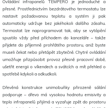
Ovládání infrapanelů TEMPERO je jednoduché a
přesné. Prostřednictvím bezdrátového termostatu lze
nastavit požadovanou teplotu a systém ji pak
automaticky udržuje bez jakéhokoli dalšího zásahu.
Termostat lze naprogramovat tak, aby se vytápění
spustilo vždy před příchodem do kanceláře – takže
přijdete do příjemně prohřátého prostoru, aniž byste
museli čekat nebo přetápět zbytečně. Chytré ovládání
umožňuje přizpůsobit provoz přesně pracovní době,
ušetřit energii o víkendech a svátcích a mít přehled o
spotřebě kdykoli a odkudkoli.
Dřevěná konstrukce unimobuňky přirozeně sálání
podporuje – dřevo má vysokou hodnotu emisivity a
teplo infrapanelů přijímá a vyzařuje zpět do prostoru