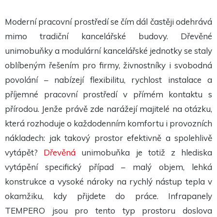
Tyto
cookies
nejsou
Moderní pracovní prostředí se čím dál častěji odehrává
volitelné.
mimo tradiční kancelářské budovy. Dřevěné
Jsou
potřeba
unimobuňky a modulární kancelářské jednotky se staly
pro
fungování
oblíbeným řešením pro firmy, živnostníky i svobodná
webu.
povolání – nabízejí flexibilitu, rychlost instalace a
příjemné pracovní prostředí v přímém kontaktu s
Statistiky
Abychom
přírodou. Jenže právě zde narážejí majitelé na otázku,
mohli
zlepšit
která rozhoduje o každodenním komfortu i provozních
funkčnost
a
nákladech: jak takový prostor efektivně a spolehlivě
strukturu
vytápět?
Dřevěná
unimobuňka je totiž z hlediska
webu na
základě
vytápění specifický případ – malý objem, lehká
toho, jak
je web
konstrukce a vysoké nároky na rychlý nástup tepla v
používán.
okamžiku, kdy přijdete do práce. Infrapanely
TEMPERO jsou pro tento typ prostoru doslova
Experience