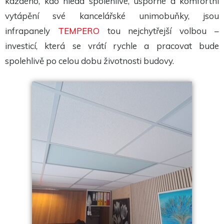
každého, kdo hledá spolehlivé, úsporné a komfortní
vytápění své kancelářské unimobuňky, jsou
infrapanely
TEMPERO
tou nejchytřejší volbou –
investicí, která se vrátí rychle a pracovat bude
spolehlivě po celou dobu životnosti budovy.