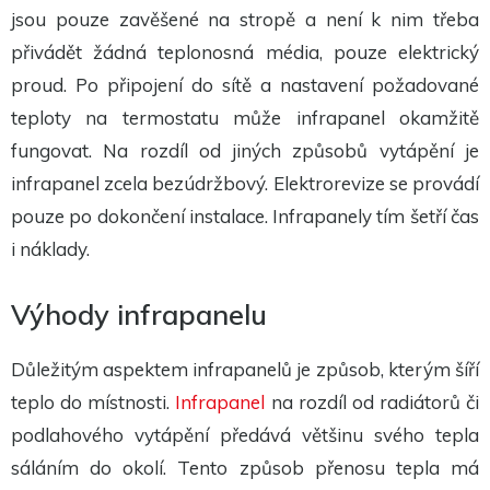
Aby naše
jsou pouze zavěšené na stropě a není k nim třeba
webové
stránky
přivádět žádná teplonosná média, pouze elektrický
fungovaly
při vaší
proud. Po připojení do sítě a nastavení požadované
návštěvě co
teploty na termostatu může infrapanel okamžitě
nejlépe.
Pokud tyto
fungovat. Na rozdíl od jiných způsobů vytápění je
cookies
odmítnete,
infrapanel zcela bezúdržbový. Elektrorevize se provádí
některé
funkce z
pouze po dokončení instalace. Infrapanely tím šetří čas
webu zmizí.
i náklady.
Marketing
Výhody infrapanelu
Sdílením svých
zájmů a chování
při návštěvě
našich stránek
Důležitým aspektem infrapanelů je způsob, kterým šíří
zvyšujete šanci na
zobrazení
teplo do místnosti.
Infrapanel
na rozdíl od radiátorů či
personalizovaného
podlahového vytápění předává většinu svého tepla
obsahu a nabídek.
sáláním do okolí. Tento způsob přenosu tepla má