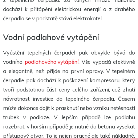
Aby naše
webové
dochází k přitápění elektrickou energií a z drahého
stránky
čerpadla se v podstatě stává elektrokotel.
fungovaly
při vaší
návštěvě co
nejlépe.
Vodní podlahové vytápění
Pokud tyto
cookies
odmítnete,
Vyústění tepelných čerpadel pak obvykle bývá do
některé
funkce z
vodního
podlahového vytápění
. Vše vypadá efektivně
webu zmizí.
a elegantně, než přijde na první opravy. V tepelném
čerpadle pak dochází k poškození kompresoru, který
Marketing
Sdílením svých
tvoří podstatnou část ceny celého zařízení, což zhatí
zájmů a chování
při návštěvě
návratnost investice do tepelného čerpadla. Časem
našich stránek
zvyšujete šanci na
může dokonce dojít k prasknutí nebo vzniku netěsnosti
zobrazení
trubek v podlaze. V lepším případě lze podlahu
personalizovaného
obsahu a nabídek.
rozebrat, v horším případě je nutné do betonu vysekat
přístupový otvor. To je nejen pracné ale také nákladné.