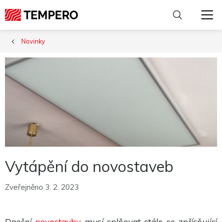
Novinky
Vytápění do novostaveb
Zveřejněno 3. 2. 2023
Nutné
Dnešní
novostavby
musí splňovat stále se zpřísňující