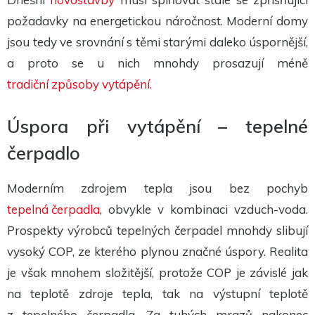
Tyto
cookies
požadavky na energetickou náročnost. Moderní domy
nejsou
volitelné.
jsou tedy ve srovnání s těmi starými daleko úspornější,
Jsou
a proto se u nich mnohdy prosazují méně
potřeba
pro
tradiční způsoby vytápění.
fungování
webu.
Úspora při vytápění – tepelné
Statistiky
čerpadlo
Abychom
mohli
zlepšit
Moderním zdrojem tepla jsou bez pochyb
funkčnost
a
tepelná čerpadla
, obvykle v kombinaci vzduch-voda.
strukturu
webu na
Prospekty výrobců tepelných čerpadel mnohdy slibují
základě
toho, jak
vysoký COP, ze kterého plynou značné úspory. Realita
je web
používán.
je však mnohem složitější, protože COP je závislé jak
na teplotě zdroje tepla, tak na výstupní teplotě
Experience
z tepelného čerpadla. Za tuhých mrazů nakonec