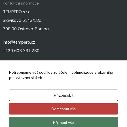
Kontaktní informace
TEMPERO s.r.o.
Slavíkova 6142/18d,
708 00 Ostrava-Poruba
info@tempero.cz
+420 603 331 280
Sociální sítě
Potřebujeme váš souhlas za účelem optimalizace efektivního
poskytování služeb.
Přizpůsobit
Odmítnout vše
© 2026
TEMPERO – revoluční komplexní vytápění infrapanely
.
Přijmout vše
Vytvořeno v
eline.cz