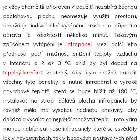
je vždy okamžitě připraven k použití, nezabírá žádnou
podlahovou plochu, neomezuje využití prostoru,
umožňuje individuální vytápění prostor a případná
oprava je záležitostí několika minut. Takovým
způsobem vytápění je
infrapanel
. Mezi další jeho
přednosti patří možnost snížení teploty vzduchu
v interiéru o 2 až 3 °C, aniž by byl dopad na
tepelný komfort
znatelný. Aby bylo možné zaručit
všechny tyto benefity, je nutné infrapanel o vysoké
povrchové teplotě, která se bude blížit až 180 °C,
instalovat na strop. Sálavá plocha infrapanelu by
rovněž měla mít vysokou hodnotu emisivity, aby
dokázala vysálat co největší množství tepla. Toto Vám
mohou nabídnout naše infrapanely, které se osvědčily
jak v novostavbách, tak v budovách postavených před