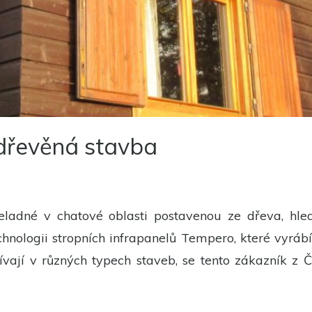
Nutné
Tyto
cookies
nejsou
volitelné.
Jsou
potřeba
pro
fungování
webu.
 dřevěná stavba
Statistiky
Abychom
mohli
zlepšit
funkčnost
ladné v chatové oblasti postavenou ze dřeva, hl
a
strukturu
technologii stropních infrapanelů Tempero, které vy
webu na
základě
žívají v různých typech staveb, se tento zákazník z 
toho, jak je
web
používán.