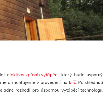
edal
efektivní způsob vytápění
, který bude úsporný.
rábíme a montujeme v provedení na
klíč
. Po shlédnutí
Čeladné rozhodl pro úspornou vytápěcí technologii,