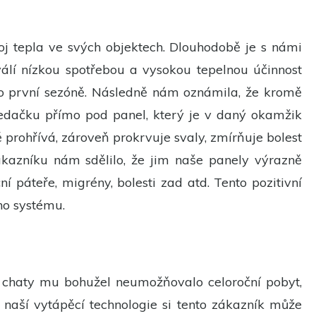
j tepla ve svých objektech. Dlouhodobě je s námi
válí nízkou spotřebou a vysokou tepelnou účinnost
ž po první sezóně. Následně nám oznámila, že kromě
 sedačku přímo pod panel, který je v daný okamžik
 prohřívá, zároveň prokrvuje svaly, zmírňuje bolest
zákazníku nám sdělilo, že jim naše panely výrazně
ční páteře, migrény, bolesti zad atd. Tento pozitivní
ho systému.
o chaty mu bohužel neumožňovalo celoroční pobyt,
naší vytápěcí technologie si tento zákazník může