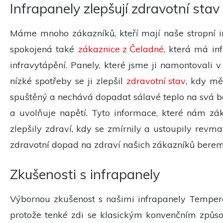
Infrapanely zlepšují zdravotní stav
Máme mnoho zákazníků, kteří mají naše stropní i
spokojená také
zákaznice z Čeladné
, která má in
infravytápění. Panely, které jsme ji namontovali 
nízké spotřeby se ji zlepšil
zdravotní stav
, kdy mě
spuštěný a nechává dopadat sálavé teplo na svá bol
a uvolňuje napětí. Tyto informace, které nám zák
zlepšily zdraví, kdy se zmírnily a ustoupily revmati
zdravotní dopad na zdraví našich zákazníků bere
Zkušenosti s infrapanely
Výbornou zkušenost s našimi infrapanely Tempe
protože tenké zdi se klasickým konvenčním způso