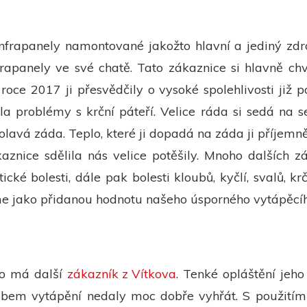
Experience
Aby naše
nfrapanely namontované jakožto hlavní a jediný zdro
webové
stránky
frapanely ve své chatě. Tato zákaznice si hlavně ch
fungovaly
při vaší
v roce 2017 ji přesvědčily o vysoké spolehlivosti ji
návštěvě co
nejlépe.
la problémy s krční páteří. Velice ráda si sedá na
Pokud tyto
cookies
avá záda. Teplo, které ji dopadá na záda ji příjemně
odmítnete,
některé
aznice sdělila nás velice potěšily. Mnoho dalších 
funkce z
webu zmizí.
cké bolesti, dále pak bolesti kloubů, kyčlí, svalů, kr
me jako přidanou hodnotu našeho úsporného vytápěcí
Marketing
Sdílením svých
zájmů a chování
při návštěvě našich
stránek zvyšujete
ro má další
zákazník z Vítkova
. Tenké opláštění jeh
šanci na zobrazení
personalizovaného
bem vytápění nedaly moc dobře vyhřát. S použitím 
obsahu a nabídek.