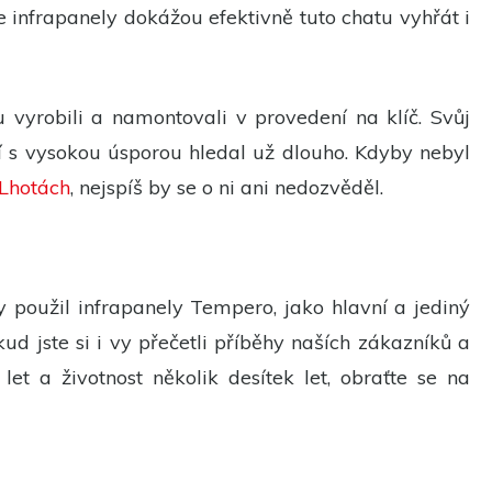
 infrapanely dokážou efektivně tuto chatu vyhřát i
 vyrobili a namontovali v provedení na klíč. Svůj
 s vysokou úsporou hledal už dlouho. Kdyby nebyl
 Lhotách
, nejspíš by se o ni ani nedozvěděl.
by použil infrapanely Tempero, jako hlavní a jediný
d jste si i vy přečetli příběhy naších zákazníků a
t a životnost několik desítek let, obraťte se na