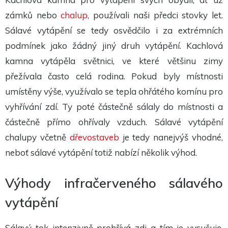
Tyto
cookies
zámků nebo
chalup
, používali naši předci stovky let.
nejsou
volitelné.
Sálavé vytápění se tedy osvědčilo i za extrémních
Jsou
podmínek jako žádný jiný druh vytápění. Kachlová
potřeba
pro
kamna vytápěla světnici, ve které většinu zimy
fungování
webu.
přežívala často celá rodina. Pokud byly místnosti
umístěny výše, využívalo se tepla ohřátého komínu pro
Statistiky
vyhřívání zdí. Ty poté částečně sálaly do místnosti a
Abychom
mohli
částečně přímo ohřívaly vzduch. Sálavé vytápění
zlepšit
funkčnost
chalupy včetně
dřevostaveb
je tedy nanejvýš vhodné,
a
neboť sálavé vytápění totiž nabízí několik výhod.
strukturu
webu na
základě
toho, jak
Výhody infračerveného sálavého
je web
používán.
vytápění
Experience
Sálavý tok intenzivně prohřívá zdi a tím je vysušuje,