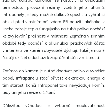
žádnou údržbu, dokonce lze nastavit na ovládacím
termostatu provozní režimy včetně jeho útlumů.
Infrapanely je tedy možné dálkově spustit a vyhřát si
objekt před vlastním příjezdem. Při použití jakéhokoliv
jiného zdroje tepla fungujícího na tuhá paliva dochází
ke zvyšování prašnosti v místnosti. Zejména v zimním
období tedy dochází k akumulaci prachových částic
v interiéru, ve kterém obyvatelé dýchají. Také je nutné
častěji uklízet a dochází k zaprášení stěn v místnosti.
Zatímco do kamen je nutné dodávat palivo a vynášet
popel, infrapanelu stačí přivést elektrickou energii a
tím starosti končí. Infrapanel také nevyžaduje komín,
tedy ani jeho revize a čištění.
Důležitou výhodou je výborná regulovatelnost