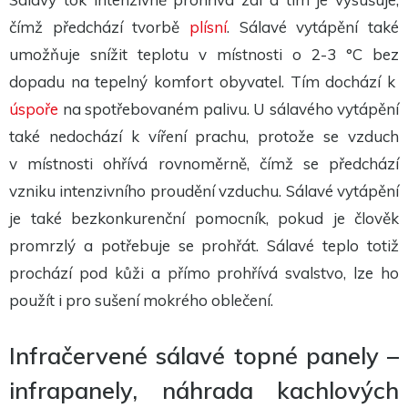
Aby naše
webové
čímž předchází tvorbě
plísní
. Sálavé vytápění také
stránky
umožňuje snížit teplotu v místnosti o 2-3 °C bez
fungovaly
při vaší
dopadu na tepelný komfort obyvatel. Tím dochází k
návštěvě co
nejlépe.
úspoře
na spotřebovaném palivu. U sálavého vytápění
Pokud tyto
cookies
také nedochází k víření prachu, protože se vzduch
odmítnete,
některé
v místnosti ohřívá rovnoměrně, čímž se předchází
funkce z
webu zmizí.
vzniku intenzivního proudění vzduchu. Sálavé vytápění
je také bezkonkurenční pomocník, pokud je člověk
Marketing
promrzlý a potřebuje se prohřát. Sálavé teplo totiž
Sdílením svých
prochází pod kůži a přímo prohřívá svalstvo, lze ho
zájmů a chování
při návštěvě
použít i pro sušení mokrého oblečení.
našich stránek
zvyšujete šanci na
zobrazení
personalizovaného
Infračervené sálavé topné panely –
obsahu a nabídek.
infrapanely, náhrada kachlových