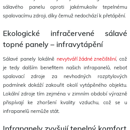
sálavého panelu oproti jakémukoliv tepelnému
spalovacímu zdroji, díky čemuž nedochází k přetápění.
Ekologické infračervené sálavé
topné panely – infravytápění
Sálavé panely lokálně
nevytváří žádné znečištění
, což
je tedy dalším benefitem našich infrapanelů, neboť
spalovací zdroje za nevhodných rozptylových
podmínek dokáží zakouřit okolí vytápěného objektu.
Lokální zdroje tím zejména v zimním období výrazně
přispívají ke zhoršení kvality vzduchu, což se u
infrapanelů nemůže stát.
Infrapanely zvyšují tepelný komfort