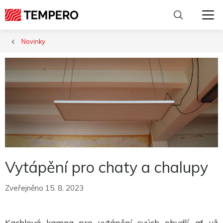
Novinky
Vytápění pro chaty a chalupy
Zveřejněno 15. 8. 2023
Nutné
Kachlová kamna pro vytápění svých obydlí, ať už