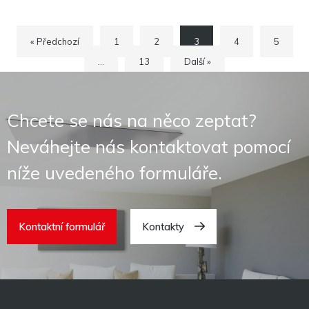
« Předchozí
1
2
3
4
5
…
13
Další »
Chcete se nás na něco zeptat?
Neváhejte nás kontaktovat pomocí
níže uvedeného formuláře.
Kontaktní formulář
Kontakty