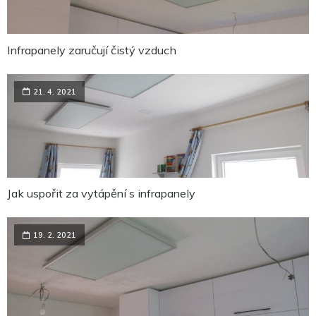
Aby naše
webové
stránky
fungovaly
Infrapanely zaručují čistý vzduch
při vaší
návštěvě co
nejlépe.
Pokud tyto
21. 4. 2021
cookies
odmítnete,
některé
funkce z
webu zmizí.
Marketing
Jak uspořit za vytápění s infrapanely
Sdílením svých
zájmů a chování
při návštěvě
našich stránek
19. 2. 2021
zvyšujete šanci na
zobrazení
personalizovaného
obsahu a nabídek.