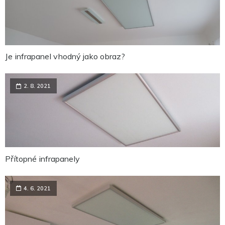
Tyto
cookies
nejsou
volitelné.
Jsou
potřeba
pro
Je infrapanel vhodný jako obraz?
fungování
webu.
2. 8. 2021
Statistiky
Abychom
mohli
zlepšit
funkčnost
a
strukturu
webu na
Přítopné infrapanely
základě
toho, jak
je web
4. 6. 2021
používán.
Experience