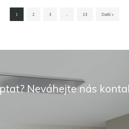
1
2
3
…
13
Další »
ptat? Neváhejte nás konta